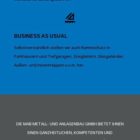
BUSINESS AS USUAL
Selbstverständlich stellen wir auch Rammschutz in
Parkhäusern und Tiefgaragen, Steigleitern, Glasgeländer,
Außen- und Innentreppen u.v.m. her.
DIE MAB METALL- UND ANLAGENBAU GMBH BIETET IHNEN
EINEN GANZHEITLICHEN, KOMPETENTEN UND